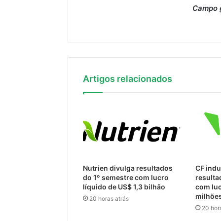
Campo g
Artigos relacionados
Nutrien divulga resultados
CF indu
do 1º semestre com lucro
resulta
líquido de US$ 1,3 bilhão
com luc
milhõe
20 horas atrás
20 hor