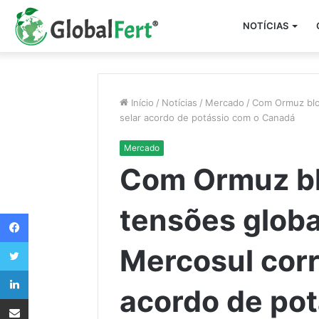
NOTÍCIAS
Início
/
Notícias
/
Mercado
/
Com Ormuz bloq
selar acordo de potássio com o Canadá
Mercado
Com Ormuz b
tensões globa
Facebook
Twitter
Mercosul corr
Linkedin
acordo de pot
Compartilhar via e-mail