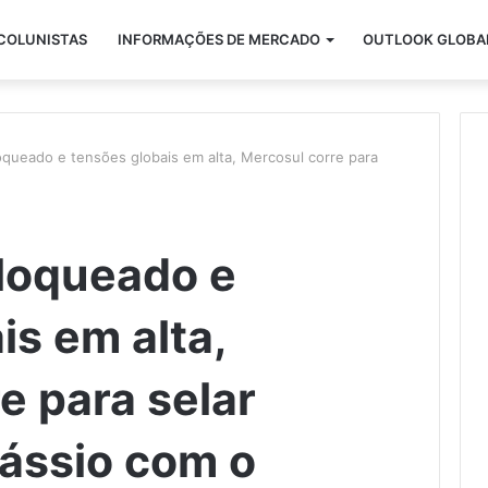
COLUNISTAS
INFORMAÇÕES DE MERCADO
OUTLOOK GLOBA
ueado e tensões globais em alta, Mercosul corre para
loqueado e
is em alta,
e para selar
ássio com o