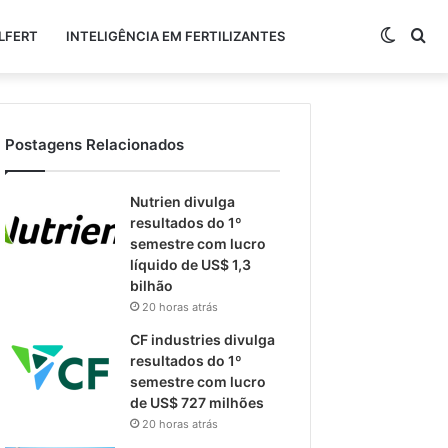
Switch
Pr
LFERT
INTELIGÊNCIA EM FERTILIZANTES
skin
po
Postagens Relacionados
Nutrien divulga
resultados do 1º
semestre com lucro
líquido de US$ 1,3
bilhão
20 horas atrás
CF industries divulga
resultados do 1º
semestre com lucro
de US$ 727 milhões
20 horas atrás