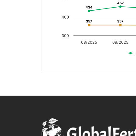
457
457
434
434
400
357
357
357
357
300
08/2025
09/2025