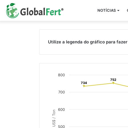
NOTÍCIAS
Utilize a legenda do gráfico para fazer 
800
752
752
734
734
700
600
US$ / Ton
500