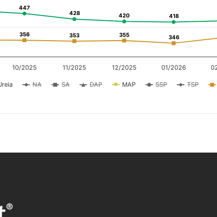
447
447
428
428
420
420
418
418
356
356
355
355
353
353
346
346
10/2025
11/2025
12/2025
01/2026
0
Ureia
NA
SA
DAP
MAP
SSP
TSP