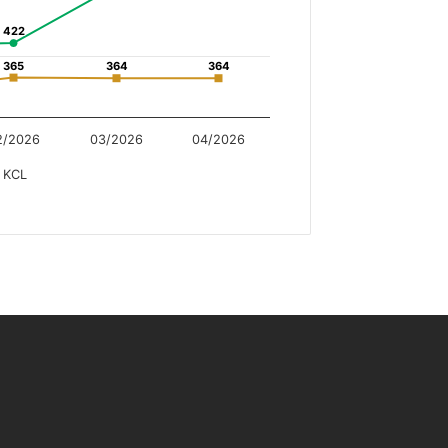
422
422
365
365
364
364
364
364
2/2026
03/2026
04/2026
KCL