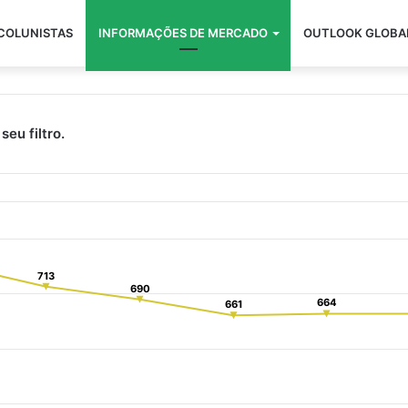
COLUNISTAS
INFORMAÇÕES DE MERCADO
OUTLOOK GLOBA
seu filtro.
713
713
690
690
664
664
661
661