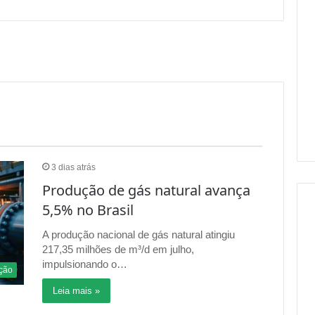
3 dias atrás
Produção de gás natural avança
5,5% no Brasil
A produção nacional de gás natural atingiu
217,35 milhões de m³/d em julho,
impulsionando o…
ção
Leia mais »
1 semana atrás
 dos
Glencore aumentou
ra
produção de cobre em