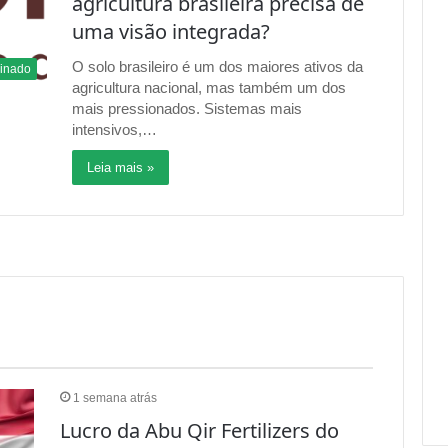
agricultura nacional, mas também um dos
mais pressionados. Sistemas mais
intensivos,…
Leia mais »
1 semana atrás
Lucro da Abu Qir Fertilizers do
Egito cresce 119% no primeiro
semestre 2026
O lucro da Abu Qir Fertilizers saltou