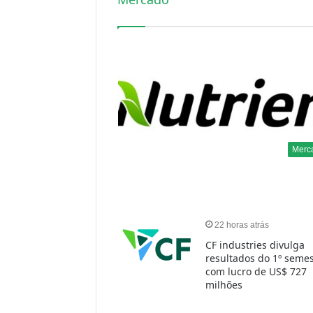
Merc
22 horas atrás
CF industries divulga
resultados do 1º semes
com lucro de US$ 727
milhões
2 dias atrás
EUA isentam potássio
canadense e minerais
críticos de novas tarif