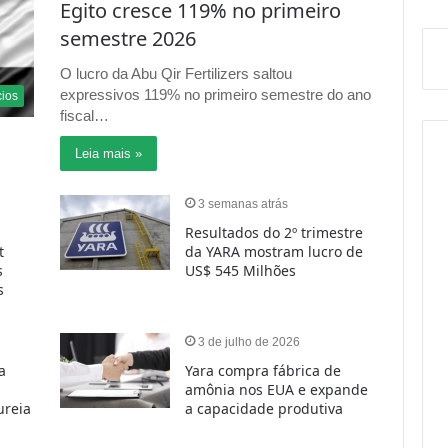
expressivos 119% no primeiro semestre do ano
ios
fiscal…
Leia mais »
3 semanas atrás
Resultados do 2º trimestre
t
da YARA mostram lucro de
s
US$ 545 Milhões
os
3 de julho de 2026
a
Yara compra fábrica de
amônia nos EUA e expande
ureia
a capacidade produtiva