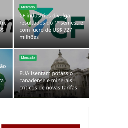
S$
com lucro de US$ 727
milhões
Mercado
ção
EUA isentam potássio
ra
canadense e minerais
críticos de novas tarifas