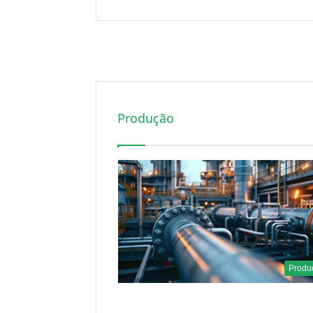
Produção
Produ
1 semana atrás
A agência de comércio
EUA assinou acordo pa