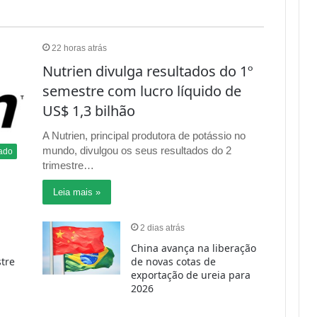
Nutrien divulga resultados do 1º
semestre com lucro líquido de
US$ 1,3 bilhão
A Nutrien, principal produtora de potássio no
mundo, divulgou os seus resultados do 2
ado
trimestre…
Leia mais »
2 dias atrás
China avança na liberação
tre
de novas cotas de
exportação de ureia para
2026
3 dias atrás
Resultados do 2º semestre
da Mosaic apresentam
as
prejuízo US$ 273 milhões