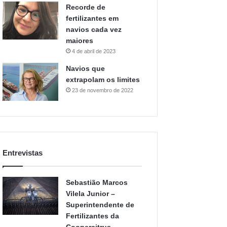
maiores
4 de abril de 2023
Navios que
extrapolam os limites
23 de novembro de 2022
Entrevistas
Sebastião Marcos
Vilela Junior –
Superintendente de
Fertilizantes da
Coopercitrus
comenta sobre as
perspectivas de
mercado