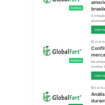
ameri
Análises
brasil
A inflaçã
acumulad
Leia ma
25 de f
Confli
mercad
Análises
Na última
Ucrânia. 
Leia ma
4 de fe
Anális
durant