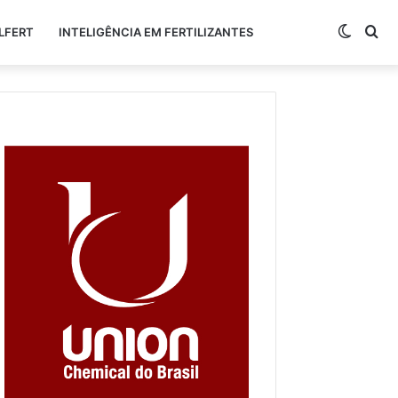
Switch
Pr
LFERT
INTELIGÊNCIA EM FERTILIZANTES
skin
po