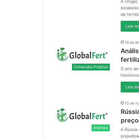
A Unigel,
estabele
de fertil
Leia ma
16 de d
Análi
fertil
Conteúdos Próprios
O ano ain
histórico
Leia ma
10 de n
Rússi
preços
Análises
A Rússia 
prejudic