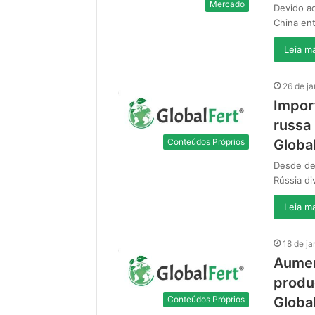
Mercado
Devido a
China ent
Leia ma
26 de j
Impor
russa 
Conteúdos Próprios
Global
Desde dez
Rússia di
Leia ma
18 de ja
Aumen
produç
Conteúdos Próprios
Global