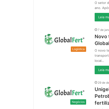
O setor d
ano. Apó
Leia ma
7 de jan
Novo t
Global
Logística
O novo te
transport
local…
Leia ma
29 de d
Unige
Petro
Negócios
fertil