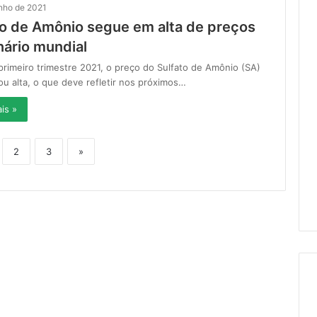
unho de 2021
to de Amônio segue em alta de preços
nário mundial
rimeiro trimestre 2021, o preço do Sulfato de Amônio (SA)
u alta, o que deve refletir nos próximos…
is »
2
3
»