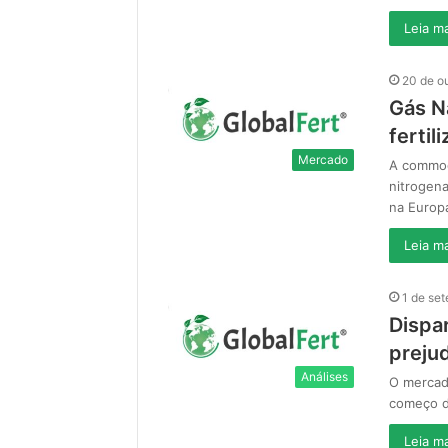
Leia ma
20 de o
Gás N
fertil
Mercado
A commodi
nitrogen
na Europ
Leia ma
1 de se
Dispar
preju
Análises
O mercado
começo d
Leia ma