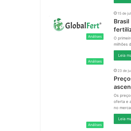
15 de ju
Brasi
fertil
Análises
O primeir
milhões 
Leia ma
Análises
23 de j
Preço
asce
Os preço
oferta e
no merca
Leia ma
Análises