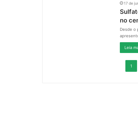
17 de j
Sulfa
no ce
Desde o p
apresento
Leia ma
1