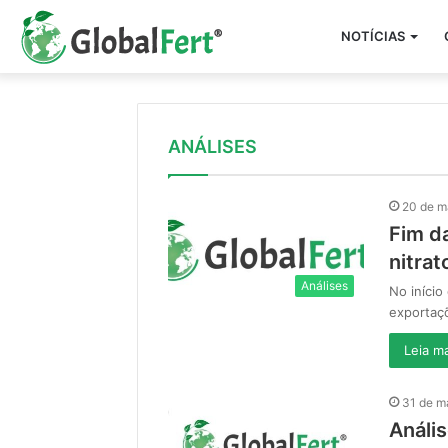
NOTÍCIAS
ANÁLISES
20 de m
Fim d
nitrat
Análises
No início
exportaç
Leia ma
31 de m
Anális