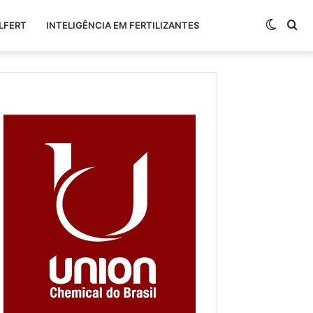
Switch
Pr
LFERT
INTELIGÊNCIA EM FERTILIZANTES
skin
po