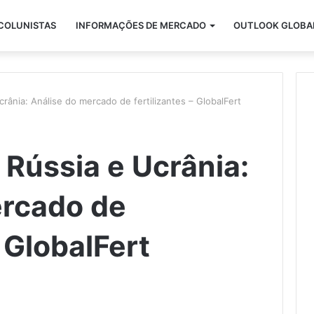
COLUNISTAS
INFORMAÇÕES DE MERCADO
OUTLOOK GLOBA
crânia: Análise do mercado de fertilizantes – GlobalFert
 Rússia e Ucrânia:
ercado de
– GlobalFert