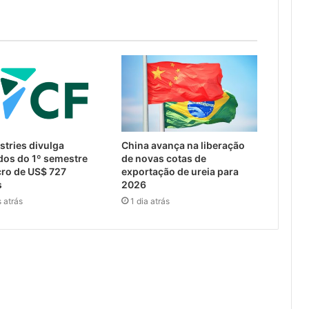
stries divulga
China avança na liberação
dos do 1º semestre
de novas cotas de
ro de US$ 727
exportação de ureia para
s
2026
 atrás
1 dia atrás