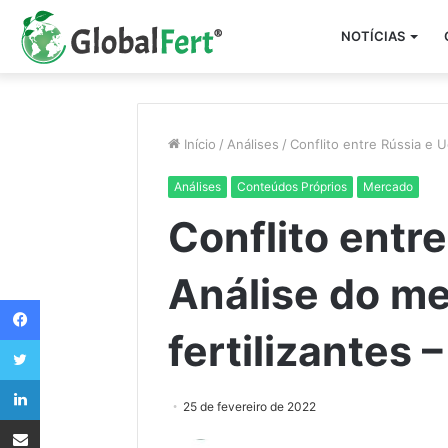
NOTÍCIAS
Início
/
Análises
/
Conflito entre Rússia e U
Análises
Conteúdos Próprios
Mercado
Conflito entre
Análise do m
Facebook
fertilizantes 
Twitter
Linkedin
25 de fevereiro de 2022
Compartilhar via e-mail