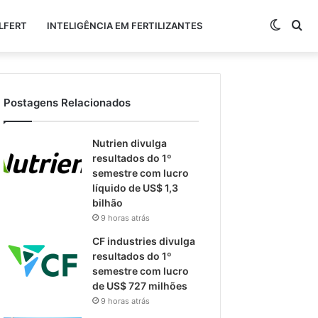
Switch
Pr
LFERT
INTELIGÊNCIA EM FERTILIZANTES
skin
po
Postagens Relacionados
Nutrien divulga
resultados do 1º
semestre com lucro
líquido de US$ 1,3
bilhão
9 horas atrás
CF industries divulga
resultados do 1º
semestre com lucro
de US$ 727 milhões
9 horas atrás