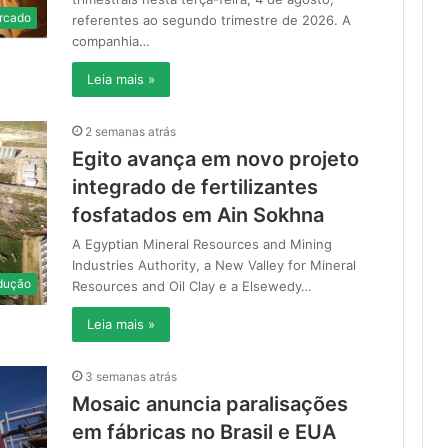
rcado
referentes ao segundo trimestre de 2026. A
companhia…
Leia mais »
2 semanas atrás
Egito avança em novo projeto
integrado de fertilizantes
fosfatados em Ain Sokhna
A Egyptian Mineral Resources and Mining
Industries Authority, a New Valley for Mineral
dução
Resources and Oil Clay e a Elsewedy…
Leia mais »
3 semanas atrás
Mosaic anuncia paralisações
em fábricas no Brasil e EUA