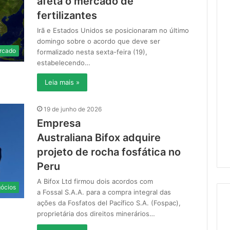
afeta o mercado de
fertilizantes
Irã e Estados Unidos se posicionaram no último
domingo sobre o acordo que deve ser
rcado
formalizado nesta sexta-feira (19),
estabelecendo…
Leia mais »
19 de junho de 2026
Empresa
Australiana Bifox adquire
projeto de rocha fosfática no
Peru
A Bifox Ltd firmou dois acordos com
ócios
a Fossal S.A.A. para a compra integral das
ações da Fosfatos del Pacífico S.A. (Fospac),
proprietária dos direitos minerários…