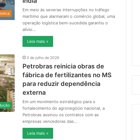
índia
Em meio às severas interrupções no tráfego
ística
marítimo que alarmaram o comércio global, uma
operação logística bem-sucedida garantiu o
alívio…
Leia mais »
3 de julho de 2026
Petrobras reinicia obras de
fábrica de fertilizantes no MS
para reduzir dependência
externa
Em um movimento estratégico para o
dução
fortalecimento do agronegócio nacional, a
Petrobras assinou os contratos com as
empresas vencedoras das…
Leia mais »