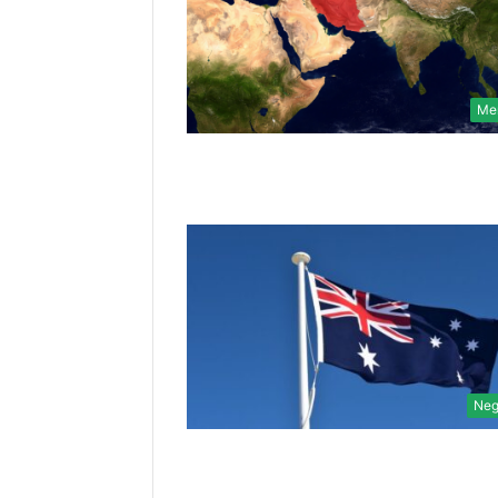
Me
Neg