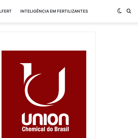
Switch
Pr
LFERT
INTELIGÊNCIA EM FERTILIZANTES
skin
po