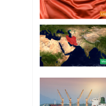
Log
Me