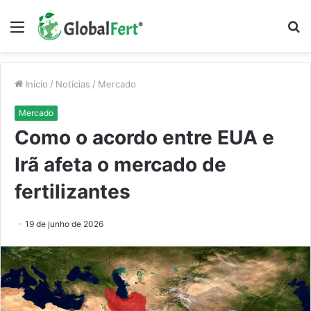
Menu
P
p
Início
/
Notícias
/
Mercado
Mercado
Como o acordo entre EUA e
Irã afeta o mercado de
fertilizantes
19 de junho de 2026