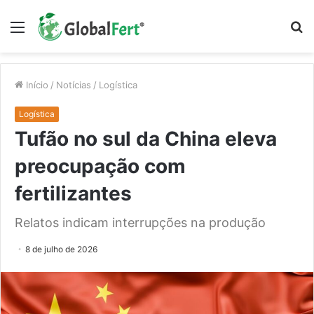
Menu
P
p
Início
/
Notícias
/
Logística
Logística
Tufão no sul da China eleva
preocupação com
fertilizantes
Relatos indicam interrupções na produção
8 de julho de 2026