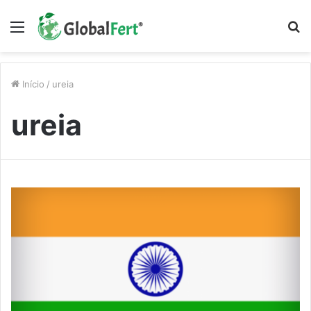
Menu
P
p
Início
/
ureia
ureia