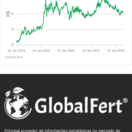
R$ 5.1264
Principal provedor de informações estratégicas no mercado de