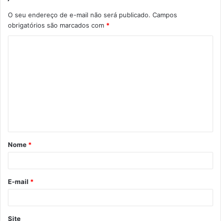
O seu endereço de e-mail não será publicado.
Campos
obrigatórios são marcados com
*
C
o
m
e
n
t
á
Nome
*
r
i
o
E-mail
*
*
Site