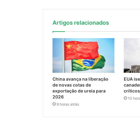
Artigos relacionados
China avança na liberação
EUA is
de novas cotas de
canaden
exportação de ureia para
crítico
2026
10 hor
9 horas atrás