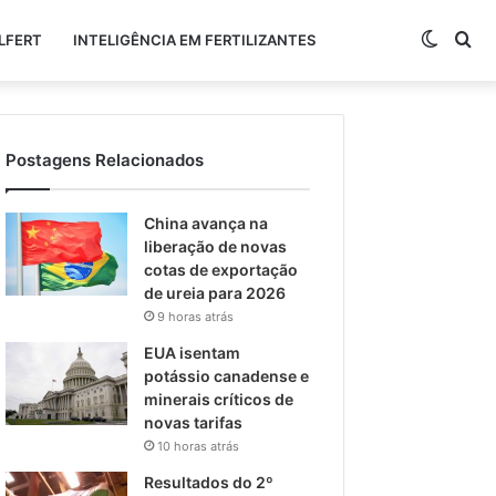
Switch
Pr
LFERT
INTELIGÊNCIA EM FERTILIZANTES
skin
po
Postagens Relacionados
China avança na
liberação de novas
cotas de exportação
de ureia para 2026
9 horas atrás
EUA isentam
potássio canadense e
minerais críticos de
novas tarifas
10 horas atrás
Resultados do 2º