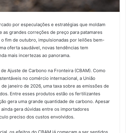
rcado por especulações e estratégias que moldam
e as grandes correções de preço para patamares
 o fim de outubro, impulsionadas por leilões bem-
uma oferta saudável, novas tendências tem
inda mais incertezas ao panorama.
de Ajuste de Carbono na Fronteira (CBAM). Como
stentáveis no comércio internacional, a União
1º de janeiro de 2026, uma taxa sobre as emissões de
os. Entre esses produtos estão os fertilizantes
ução gera uma grande quantidade de carbono. Apesar
ainda gera dúvidas entre os importadores
culo preciso dos custos envolvidos.
ial, os efeitos do CBAM já começam a ser sentidos