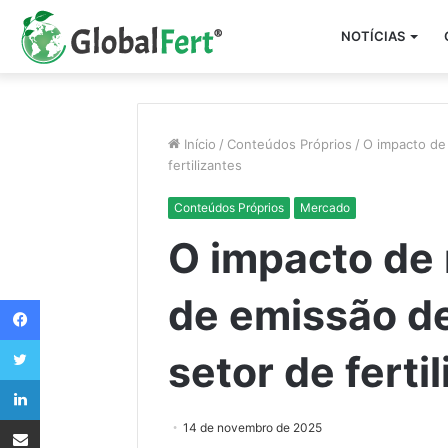
NOTÍCIAS
Início
/
Conteúdos Próprios
/
O impacto de
fertilizantes
Conteúdos Próprios
Mercado
O impacto de 
de emissão d
Facebook
Twitter
setor de ferti
Linkedin
Compartilhar via e-mail
14 de novembro de 2025