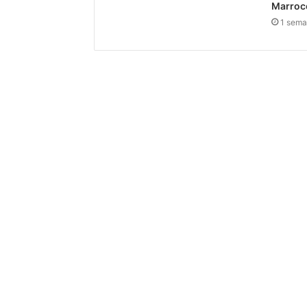
Marro
1 sema