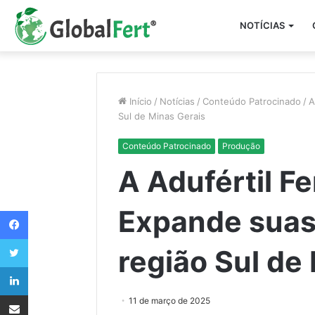
NOTÍCIAS
Início
/
Notícias
/
Conteúdo Patrocinado
/
A
Sul de Minas Gerais
Conteúdo Patrocinado
Produção
A Adufértil Fe
Expande suas
Facebook
Twitter
região Sul de
Linkedin
Compartilhar via e-mail
11 de março de 2025