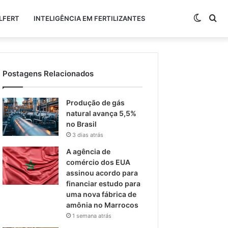
Switch
Pr
LFERT
INTELIGÊNCIA EM FERTILIZANTES
skin
po
Postagens Relacionados
Produção de gás
natural avança 5,5%
no Brasil
3 dias atrás
A agência de
comércio dos EUA
assinou acordo para
financiar estudo para
uma nova fábrica de
amônia no Marrocos
1 semana atrás