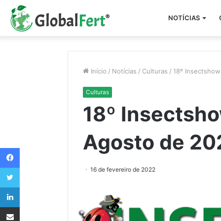
NOTÍCIAS
Início
/
Notícias
/
Culturas
/
18º Insectshow
Culturas
18º Insectsho
Agosto de 20
Facebook
Twitter
16 de fevereiro de 2022
Linkedin
Compartilhar via e-mail