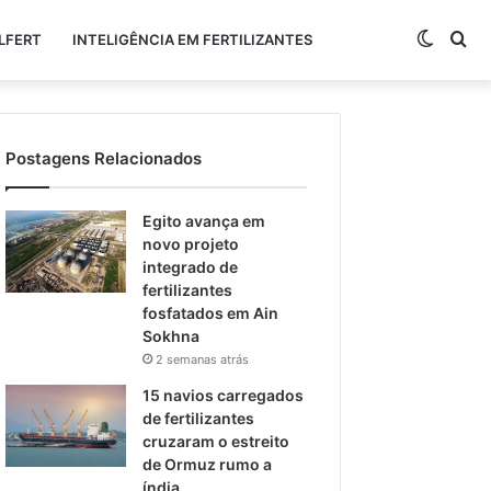
Switch
Pr
LFERT
INTELIGÊNCIA EM FERTILIZANTES
skin
po
Postagens Relacionados
Egito avança em
novo projeto
integrado de
fertilizantes
fosfatados em Ain
Sokhna
2 semanas atrás
15 navios carregados
de fertilizantes
cruzaram o estreito
de Ormuz rumo a
índia