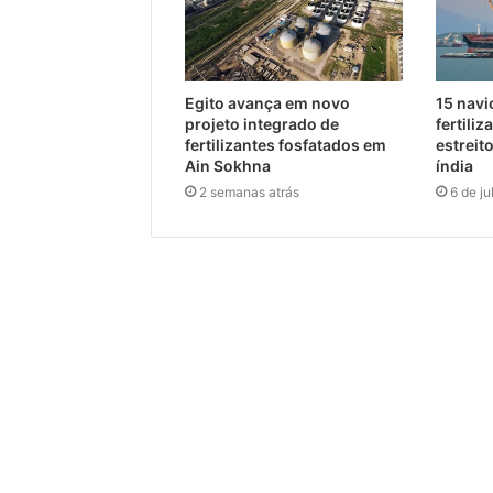
Egito avança em novo
15 navi
projeto integrado de
fertili
fertilizantes fosfatados em
estreit
Ain Sokhna
índia
2 semanas atrás
6 de j