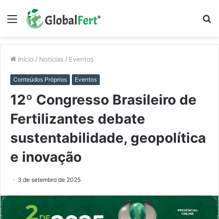
Menu
P
p
Início
/
Notícias
/
Eventos
Conteúdos Próprios
Eventos
12º Congresso Brasileiro de
Fertilizantes debate
sustentabilidade, geopolítica
e inovação
3 de setembro de 2025