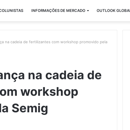
COLUNISTAS
INFORMAÇÕES DE MERCADO
OUTLOOK GLOBA
a na cadeia de fertilizantes com workshop promovido pela
nça na cadeia de
 com workshop
la Semig