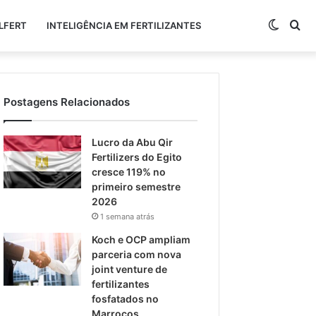
Switch
Pr
LFERT
INTELIGÊNCIA EM FERTILIZANTES
skin
po
Postagens Relacionados
Lucro da Abu Qir
Fertilizers do Egito
cresce 119% no
primeiro semestre
2026
1 semana atrás
Koch e OCP ampliam
parceria com nova
joint venture de
fertilizantes
fosfatados no
Marrocos