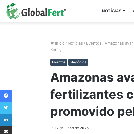
NOTÍCIAS
Início
/
Notícias
/
Eventos
/
Amazonas avanç
Semig
Eventos
Negócios
Amazonas ava
fertilizantes
Facebook
Twitter
promovido pe
Linkedin
Compartilhar via e-mail
12 de junho de 2025