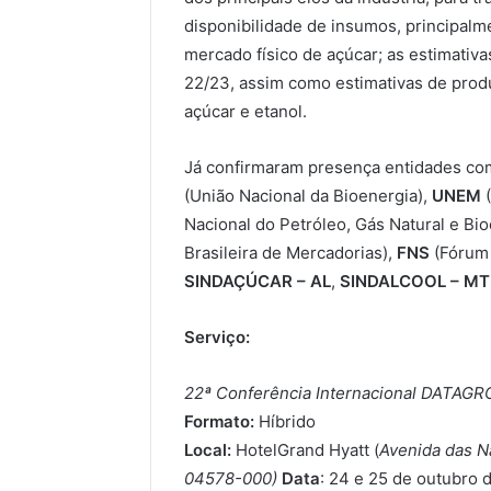
disponibilidade de insumos, principalm
mercado físico de açúcar; as estimativ
22/23, assim como estimativas de produ
açúcar e etanol.
Já confirmaram presença entidades c
(União Nacional da Bioenergia),
UNEM
(
Nacional do Petróleo, Gás Natural e Bi
Brasileira de Mercadorias),
FNS
(Fórum 
SINDAÇÚCAR – AL
,
SINDALCOOL – MT
Serviço:
22ª Conferência Internacional DATAGRO
Formato:
Híbrido
Local:
HotelGrand Hyatt (
Avenida das Na
04578-000)
Data
: 24 e 25 de outubro 