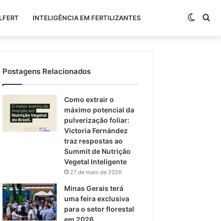
Switch
Pr
LFERT
INTELIGÊNCIA EM FERTILIZANTES
skin
po
Postagens Relacionados
Como extrair o
máximo potencial da
pulverização foliar:
Victoria Fernández
traz respostas ao
Summit de Nutrição
Vegetal Inteligente
27 de maio de 2026
Minas Gerais terá
uma feira exclusiva
para o setor florestal
em 2026