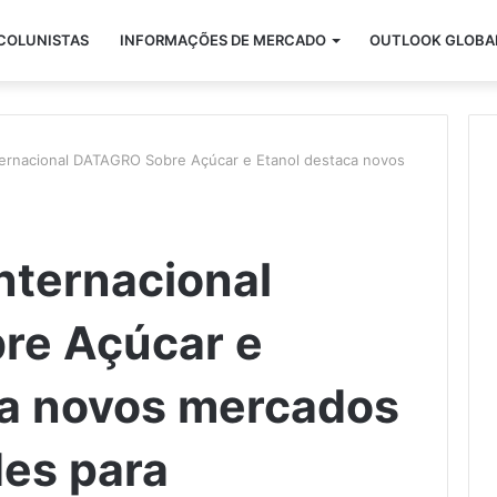
COLUNISTAS
INFORMAÇÕES DE MERCADO
OUTLOOK GLOBA
ternacional DATAGRO Sobre Açúcar e Etanol destaca novos
nternacional
re Açúcar e
ca novos mercados
des para