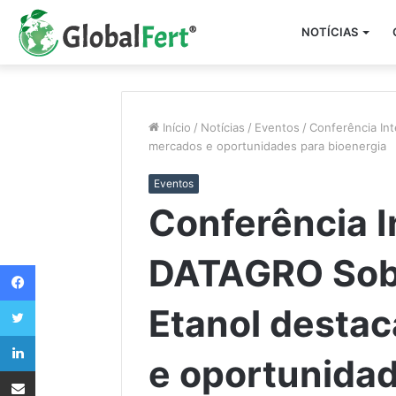
NOTÍCIAS
Início
/
Notícias
/
Eventos
/
Conferência In
mercados e oportunidades para bioenergia
Eventos
Conferência I
DATAGRO Sob
Facebook
Twitter
Etanol desta
Linkedin
e oportunida
Compartilhar via e-mail