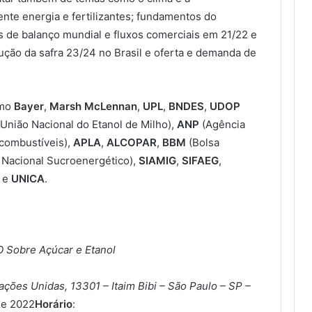
ente energia e fertilizantes; fundamentos do
as de balanço mundial e fluxos comerciais em 21/22 e
ção da safra 23/24 no Brasil e oferta e demanda de
omo
Bayer
,
Marsh McLennan
,
UPL
,
BNDES
,
UDOP
União Nacional do Etanol de Milho),
ANP
(Agência
ocombustíveis),
APLA
,
ALCOPAR
,
BBM
(Bolsa
Nacional Sucroenergético),
SIAMIG
,
SIFAEG
,
e
UNICA
.
 Sobre Açúcar e Etanol
ções Unidas, 13301 – Itaim Bibi – São Paulo – SP –
de 2022
Horário
: