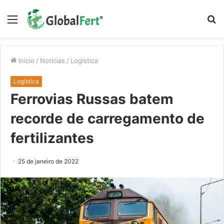
Menu
P
p
Início
/
Notícias
/
Logística
Logística
Ferrovias Russas batem
recorde de carregamento de
fertilizantes
25 de janeiro de 2022