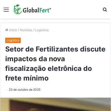
Menu
P
p
Início
/
Notícias
/
Logística
Logística
Setor de Fertilizantes discute
impactos da nova
fiscalização eletrônica do
frete mínimo
23 de outubro de 2025