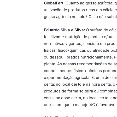
GlobalFert:
Quanto ao gesso agrícola, q
utilização de produtos ricos em cálcio c
gesso agrícola no solo? Caso não substit
Eduardo Silva e Silva:
O sulfato de cál
fertilizante (nutrição de plantas) e/ou
normativas vigentes, consiste em prod
físicas, físico-químicas ou atividade b
ou desequilibrados nutricionalmente. P
planta. As nossas recomendações de a
conhecimentos físico-químicos profund
experimentação agrícola. E, uma dessa
c
erta; no local
c
erto e na hora
c
erta, o
produtos de forma solteira ou combina
certa, na dose certa, no local certo e n
outras em que o manejo 4C é favorável