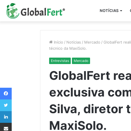
NOTÍCIAS
Início
/
Notícias
/
Mercado
/
GlobalFert real
técnico da MaxiSolo.
Entrevistas
Mercado
GlobalFert rea
exclusiva com
Facebook
Twitter
Silva, diretor
Linkedin
MaxiSolo.
Compartilhar via e-mail