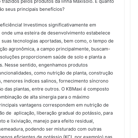
 trazidos pelos produtos da linha Maxisolo. E quanto
ão seus principais benefícios?
eficiência! Investimos significativamente em
, onde uma esteira de desenvolvimento estabelece
 suas tecnologias aportadas, bem como, o tempo de
ação agronômica, a campo principalmente, buscam-
s soluções proporcionem saúde de solo e planta a
es. Nesse sentido, engenhamos produtos
uncionalidades, como nutrição de planta, construção
as, menores índices salinos, fornecimento síncrono
ão das plantas, entre outros. O KBMaxi é composto
combinação de alta sinergia para o máximo
principais vantagens correspondem em nutrição de
o de aplicação, liberação gradual do potássio, para
o e lixiviação, manejo para efeito residual,
s semeadura, podendo ser misturado com outras
menos eficientes de potássio (KCl, por exemplo) nas