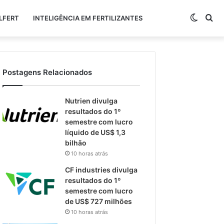
Switch
Pr
LFERT
INTELIGÊNCIA EM FERTILIZANTES
skin
po
Postagens Relacionados
Nutrien divulga
resultados do 1º
semestre com lucro
líquido de US$ 1,3
bilhão
10 horas atrás
CF industries divulga
resultados do 1º
semestre com lucro
de US$ 727 milhões
10 horas atrás