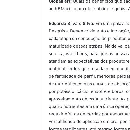
GlobalFert:
Quais os benefícios que são
ao KBMaxi, como ele é obtido e quais s
Eduardo Silva e Silva:
Em uma palavra: 
Pesquisa, Desenvolvimento e Inovação
cada etapa da concepção de produtos e
maturidade dessas etapas. Na de valid
se os ajustes finos, para que as nossa
atendam as expectativas dos produtor
multinutrientes que resultam em multif
de fertilidade de perfil, menores perd
de nutrientes com as curvas de absorç
por potássio, cálcio, enxofre e boros, 
aproveitamento de cada nutriente. As 
quatro nutrientes em uma única operaçã
reduzir efeitos de perdas por escoament
versatilidade de aplicação em pré, pó
fontes fertilizantes, até mesmo fontes 