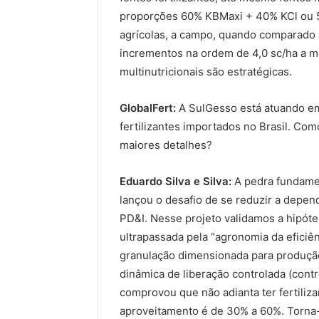
proporções 60% KBMaxi + 40% KCl ou 
agrícolas, a campo, quando comparado
incrementos na ordem de 4,0 sc/ha a m
multinutricionais são estratégicas.
GlobalFert:
A SulGesso está atuando em
fertilizantes importados no Brasil. Com
maiores detalhes?
Eduardo Silva e Silva:
A pedra fundament
lançou o desafio de se reduzir a depen
PD&I. Nesse projeto validamos a hipóte
ultrapassada pela “agronomia da eficiê
granulação dimensionada para produção
dinâmica de liberação controlada (contr
comprovou que não adianta ter fertiliz
aproveitamento é de 30% a 60%. Torna-