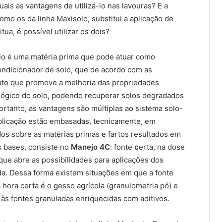
uais as vantagens de utilizá-lo nas lavouras? E a
omo os da linha Maxisolo, substitui a aplicação de
ua, é possível utilizar os dois?
cio é uma matéria prima que pode atuar como
 condicionador de solo, que de acordo com as
uto que promove a melhoria das propriedades
iológico do solo, podendo recuperar solos degradados
ortanto, as vantagens são múltiplas ao sistema solo-
plicação estão embasadas, tecnicamente, em
os sobre as matérias primas e fartos resultados em
s bases, consiste no
Manejo 4C
: fonte
c
erta, na dose
 que abre as possibilidades para aplicações dos
da. Dessa forma existem situações em que a fonte
a hora certa é o gesso agrícola (granulometria pó) e
 às fontes granuladas enriquecidas com aditivos.