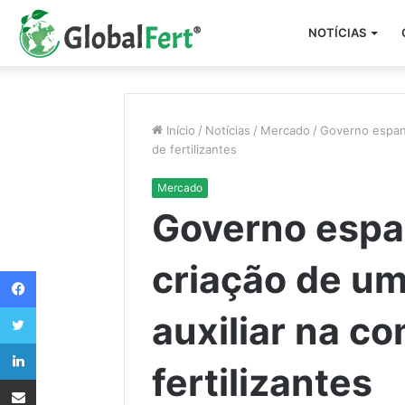
NOTÍCIAS
Início
/
Notícias
/
Mercado
/
Governo espanh
de fertilizantes
Mercado
Governo espa
criação de um
Facebook
Twitter
auxiliar na c
Linkedin
fertilizantes
Compartilhar via e-mail