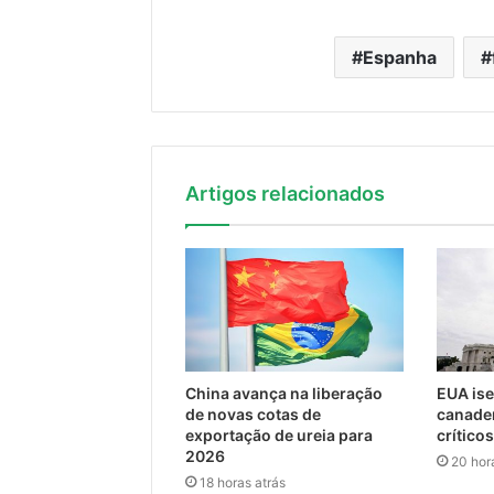
Espanha
Artigos relacionados
China avança na liberação
EUA is
de novas cotas de
canaden
exportação de ureia para
crítico
2026
20 hor
18 horas atrás