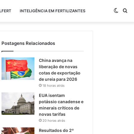
Switch
Pr
LFERT
INTELIGÊNCIA EM FERTILIZANTES
skin
po
Postagens Relacionados
China avança na
liberação de novas
cotas de exportação
de ureia para 2026
18 horas atrás
EUA isentam
potássio canadense e
minerais críticos de
novas tarifas
20 horas atrás
Resultados do 2º