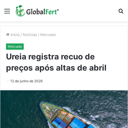
Menu
P
p
Início
/
Notícias
/
Mercado
Mercado
Ureia registra recuo de
preços após altas de abril
12 de junho de 2026