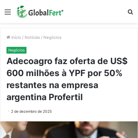
Menu
P
p
Início
/
Notícias
/
Negócios
Negócios
Adecoagro faz oferta de US$
600 milhões à YPF por 50%
restantes na empresa
argentina Profertil
2 de dezembro de 2025