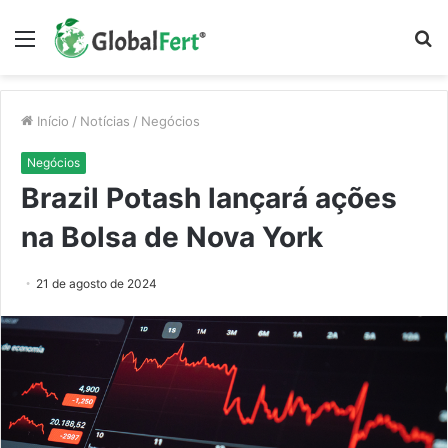
Menu
P
p
Início
/
Notícias
/
Negócios
Negócios
Brazil Potash lançará ações
na Bolsa de Nova York
21 de agosto de 2024