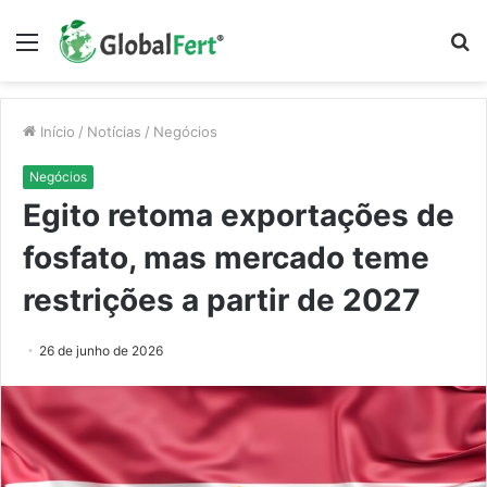
Menu
P
p
Início
/
Notícias
/
Negócios
Negócios
Egito retoma exportações de
fosfato, mas mercado teme
restrições a partir de 2027
26 de junho de 2026