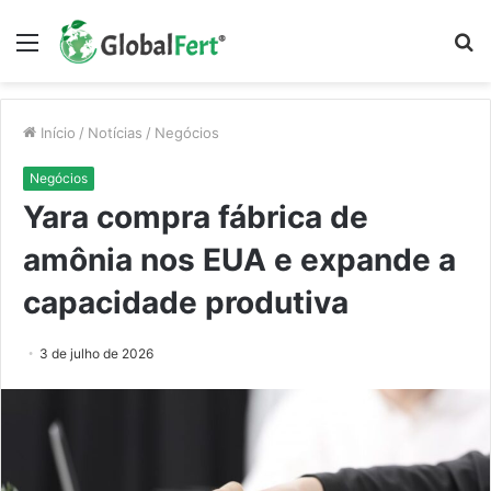
Menu
P
p
Início
/
Notícias
/
Negócios
Negócios
Yara compra fábrica de
amônia nos EUA e expande a
capacidade produtiva
3 de julho de 2026