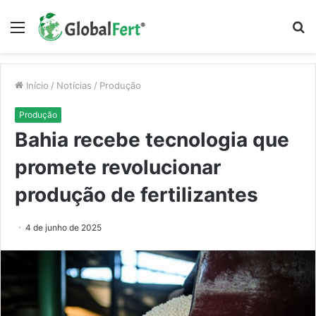
Menu
P
p
Início
/
Notícias
/
Produção
Produção
Bahia recebe tecnologia que
promete revolucionar
produção de fertilizantes
4 de junho de 2025