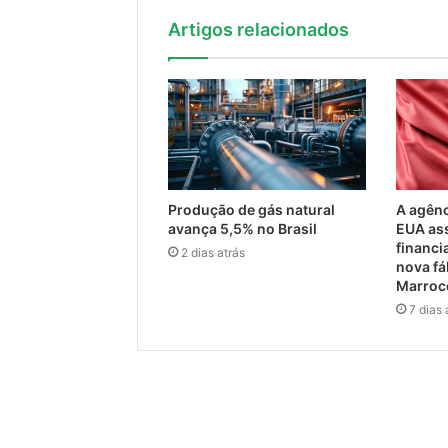
Artigos relacionados
Produção de gás natural
A agênc
avança 5,5% no Brasil
EUA as
financi
2 dias atrás
nova fá
Marro
7 dias 