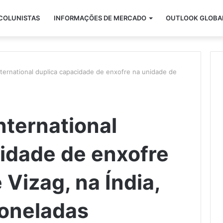
COLUNISTAS
INFORMAÇÕES DE MERCADO
OUTLOOK GLOBA
ternational duplica capacidade de enxofre na unidade de
ternational
idade de enxofre
 Vizag, na Índia,
toneladas