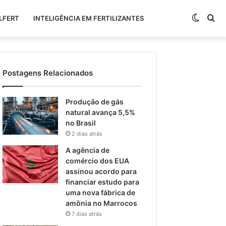
Switch
Pr
LFERT
INTELIGÊNCIA EM FERTILIZANTES
skin
po
Postagens Relacionados
Produção de gás
natural avança 5,5%
no Brasil
2 dias atrás
A agência de
comércio dos EUA
assinou acordo para
financiar estudo para
uma nova fábrica de
amônia no Marrocos
7 dias atrás