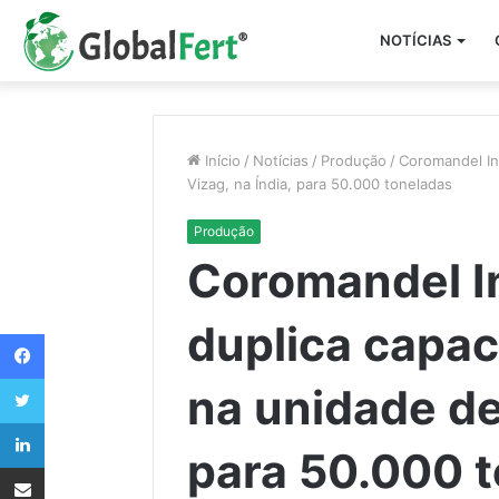
NOTÍCIAS
Início
/
Notícias
/
Produção
/
Coromandel In
Vizag, na Índia, para 50.000 toneladas
Produção
Coromandel In
duplica capac
Facebook
Twitter
na unidade de
Linkedin
para 50.000 
Compartilhar via e-mail