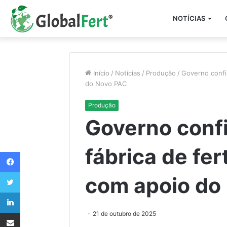
NOTÍCIAS
Início
/
Notícias
/
Produção
/
Governo confi
do Novo PAC
Produção
Governo conf
fábrica de fe
Facebook
Twitter
com apoio do
Linkedin
Compartilhar via e-mail
21 de outubro de 2025