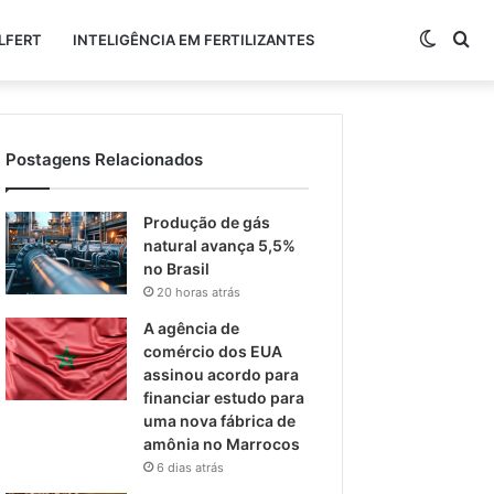
Switch
Pr
LFERT
INTELIGÊNCIA EM FERTILIZANTES
skin
po
Postagens Relacionados
Produção de gás
natural avança 5,5%
no Brasil
20 horas atrás
A agência de
comércio dos EUA
assinou acordo para
financiar estudo para
uma nova fábrica de
amônia no Marrocos
6 dias atrás