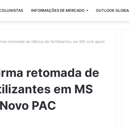
COLUNISTAS
INFORMAÇÕES DE MERCADO
OUTLOOK GLOBA
rma retomada de fábrica de fertilizantes em MS com apoio
irma retomada de
rtilizantes em MS
 Novo PAC