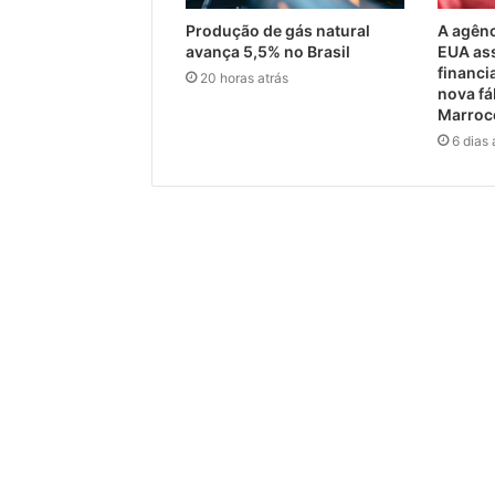
Produção de gás natural
A agênc
avança 5,5% no Brasil
EUA as
financi
20 horas atrás
nova fá
Marro
6 dias 