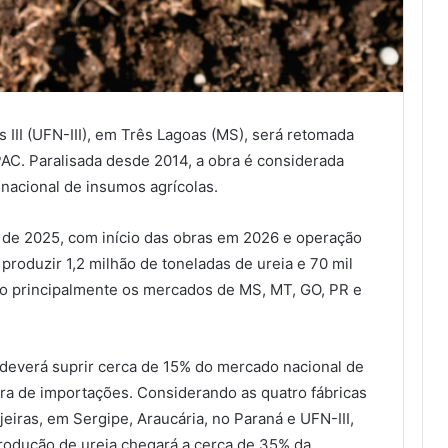
 III (UFN-III), em Três Lagoas (MS), será retomada
AC. Paralisada desde 2014, a obra é considerada
 nacional de insumos agrícolas.
o de 2025, com início das obras em 2026 e operação
produzir 1,2 milhão de toneladas de ureia e 70 mil
o principalmente os mercados de MS, MT, GO, PR e
deverá suprir cerca de 15% do mercado nacional de
ira de importações. Considerando as quatro fábricas
jeiras, em Sergipe, Araucária, no Paraná e UFN-III,
rodução de ureia chegará a cerca de 35% da