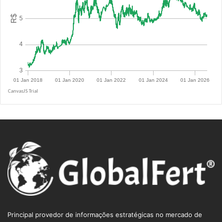
R$ 5.0855
Principal provedor de informações estratégicas no mercado de