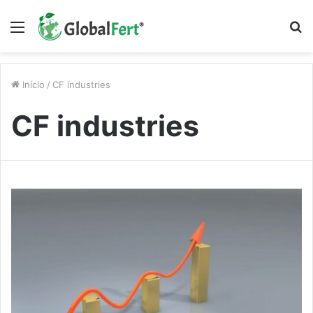
Menu
P
p
Início
/
CF industries
CF industries