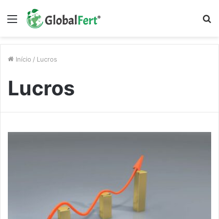
Menu
P
p
Início
/
Lucros
Lucros