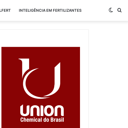
Switch
Pr
LFERT
INTELIGÊNCIA EM FERTILIZANTES
skin
po