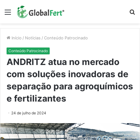
Menu
P
p
Início
/
Notícias
/
Conteúdo Patrocinado
Conteúdo Patrocinado
ANDRITZ atua no mercado
com soluções inovadoras de
separação para agroquímicos
e fertilizantes
24 de julho de 2024