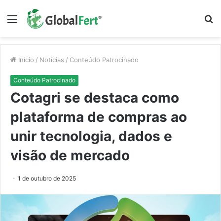
Menu
P
p
Início
/
Notícias
/
Conteúdo Patrocinado
Conteúdo Patrocinado
Cotagri se destaca como
plataforma de compras ao
unir tecnologia, dados e
visão de mercado
1 de outubro de 2025