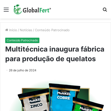
Menu
P
p
Início
/
Notícias
/
Conteúdo Patrocinado
Conteúdo Patrocinado
Multitécnica inaugura fábrica
para produção de quelatos
26 de julho de 2024