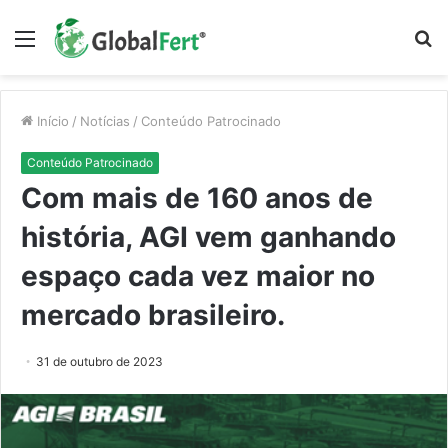
Menu
P
p
Início
/
Notícias
/
Conteúdo Patrocinado
Conteúdo Patrocinado
Com mais de 160 anos de
história, AGI vem ganhando
espaço cada vez maior no
mercado brasileiro.
31 de outubro de 2023