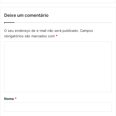
Deixe um comentário
O seu endereço de e-mail não será publicado.
Campos
obrigatórios são marcados com
*
C
o
m
e
n
t
á
Nome
*
r
i
o