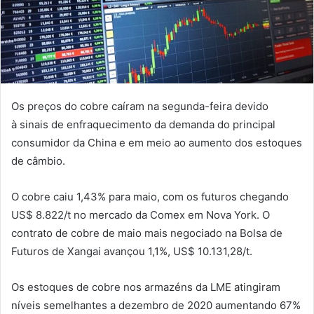
Os preços do cobre caíram na segunda-feira
devido
à
sinais de enfraquecimento da demanda do principal
consumidor da China
e
em meio ao aumento dos estoques
de câmbio
.
O cobre caiu 1,43%
para
mai
o
, com os futuros chegando
US$ 8.822
/t
no mercado da
Comex
em Nova York.
O
contrato de cobre de maio mais negociado na Bolsa de
Futuros de Xangai avançou 1,1%, US$ 10.131,28
/t
.
Os estoques de cobre nos armazéns da LME atingiram
níveis semelhantes a dezembro de 2020 aumentando 67%