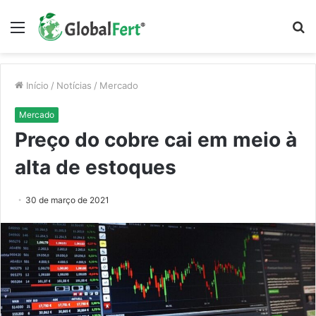
Menu
P
p
Início
/
Notícias
/
Mercado
Mercado
Preço do cobre cai em meio à
alta de estoques
30 de março de 2021