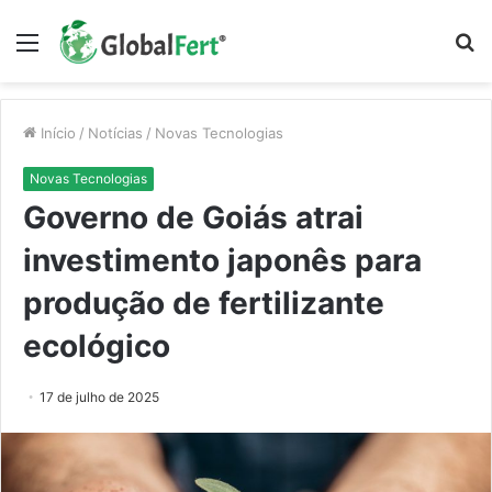
Menu
P
p
Início
/
Notícias
/
Novas Tecnologias
Novas Tecnologias
Governo de Goiás atrai
investimento japonês para
produção de fertilizante
ecológico
17 de julho de 2025