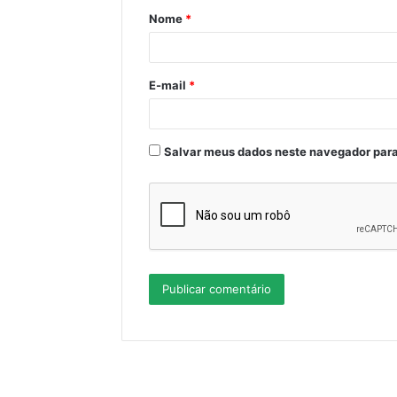
Nome
*
r
i
o
E-mail
*
*
Salvar meus dados neste navegador para