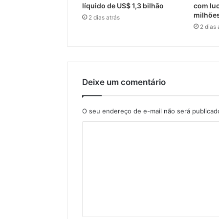
líquido de US$ 1,3 bilhão
com luc
milhõe
2 dias atrás
2 dias 
Deixe um comentário
O seu endereço de e-mail não será publicad
C
o
m
e
n
t
á