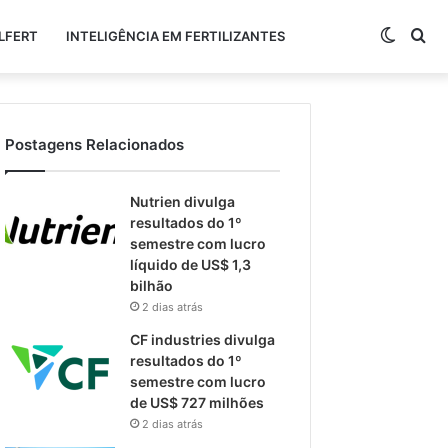
Switch
Pr
LFERT
INTELIGÊNCIA EM FERTILIZANTES
skin
po
Postagens Relacionados
Nutrien divulga
resultados do 1º
semestre com lucro
líquido de US$ 1,3
bilhão
2 dias atrás
CF industries divulga
resultados do 1º
semestre com lucro
de US$ 727 milhões
2 dias atrás