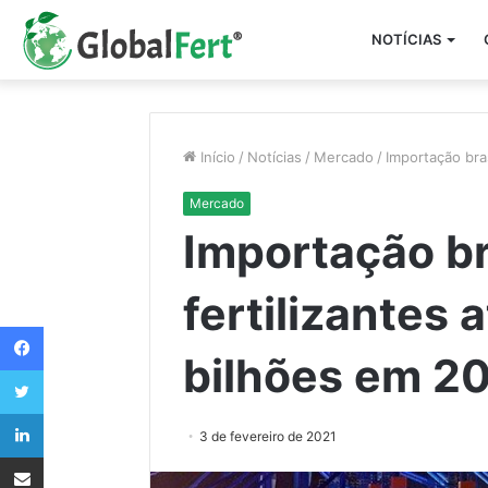
NOTÍCIAS
Início
/
Notícias
/
Mercado
/
Importação bras
Mercado
Importação br
fertilizantes 
Facebook
bilhões em 2
Twitter
Linkedin
3 de fevereiro de 2021
Compartilhar via e-mail